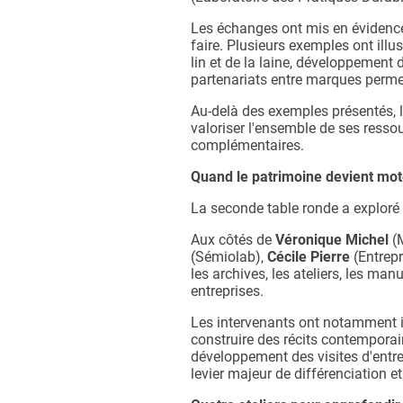
Les échanges ont mis en évidence l
faire. Plusieurs exemples ont illu
lin et de la laine, développement 
partenariats entre marques permet
Au-delà des exemples présentés, l
valoriser l'ensemble de ses ressou
complémentaires.
Quand le patrimoine devient mo
La seconde table ronde a exploré le
Aux côtés de
Véronique Michel
(
(Sémiolab),
Cécile Pierre
(Entrepr
les archives, les ateliers, les ma
entreprises.
Les intervenants ont notamment in
construire des récits contemporain
développement des visites d'entr
levier majeur de différenciation e