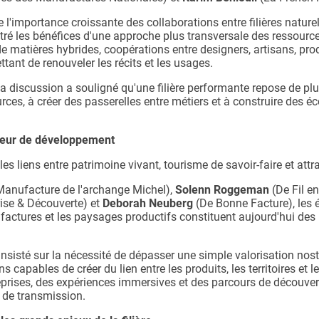
'importance croissante des collaborations entre filières naturel
stré les bénéfices d'une approche plus transversale des ressourc
de matières hybrides, coopérations entre designers, artisans, pro
tant de renouveler les récits et les usages.
a discussion a souligné qu'une filière performante repose de plu
rces, à créer des passerelles entre métiers et à construire des é
teur de développement
s liens entre patrimoine vivant, tourisme de savoir-faire et attrac
Manufacture de l'archange Michel),
Solenn Roggeman
(De Fil en
ise & Découverte) et
Deborah Neuberg
(De Bonne Facture), les
nufactures et les paysages productifs constituent aujourd'hui des
sisté sur la nécessité de dépasser une simple valorisation nost
s capables de créer du lien entre les produits, les territoires e
eprises, des expériences immersives et des parcours de découv
t de transmission.