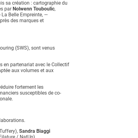
is sa création : cartographie du
és par
Nolwenn Touboulic
,
e La Belle Empreinte, —
uprès des marques et
couring (SWS), sont venus
 en partenariat avec le Collectif
adaptée aux volumes et aux
réduire fortement les
inanciers susceptibles de co-
ionale.
laborations.
 Tuffery),
Sandra Biaggi
Filature / NatUp).