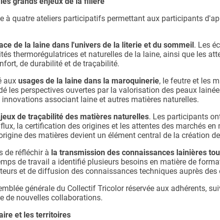
les grands enjeux de la filière
e à quatre ateliers participatifs permettant aux participants d'a
lace de la laine dans l'univers de la literie et du sommeil
. Les é
ités thermorégulatrices et naturelles de la laine, ainsi que les at
rt, de durabilité et de traçabilité.
sé aux
usages de la laine dans la maroquinerie
, le feutre et les
les perspectives ouvertes par la valorisation des peaux lainées
 innovations associant laine et autres matières naturelles.
jeux de traçabilité des matières naturelles
. Les participants on
 flux, la certification des origines et les attentes des marchés e
rigine des matières devient un élément central de la création de
s de réfléchir à
la transmission des connaissances lainières tou
emps de travail a identifié plusieurs besoins en matière de forma
urs et de diffusion des connaissances techniques auprès des dif
emblée générale du Collectif Tricolor réservée aux adhérents, suiv
e de nouvelles collaborations.
re et les territoires