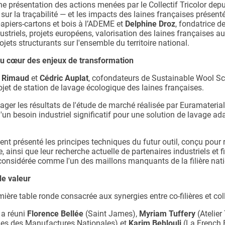
ne présentation des actions menées par le Collectif Tricolor depu
 sur la traçabilité — et les impacts des laines françaises présent
papiers-cartons et bois à l’ADEME et
Delphine Droz
, fondatrice d
triels, projets européens, valorisation des laines françaises a
ts structurants sur l'ensemble du territoire national.
au cœur des enjeux de transformation
 Rimaud
et
Cédric Auplat
, cofondateurs de Sustainable Wool S
ojet de station de lavage écologique des laines françaises.
ager les résultats de l'étude de marché réalisée par Euramaterials
 d'un besoin industriel significatif pour une solution de lavage 
nt présenté les principes techniques du futur outil, conçu pour 
ainsi que leur recherche actuelle de partenaires industriels et f
e considérée comme l'un des maillons manquants de la filière nat
de valeur
ière table ronde consacrée aux synergies entre co-filières et col
e a réuni
Florence Bellée
(Saint James),
Myriam Tuffery
(Atelier
les des Manufactures Nationales) et
Karim Behlouli
(La French 