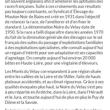
(et souvent anglaises) afin d’améliorer les aptitudes des
races françaises. Suite à ces croisements aux résultats
pas toujours concluants, un Syndicat d´Élevage du
Mouton Noir de Bains est créé en 1931 dans l’objectif
de relancer la race, de l’améliorer et d’en fixer le
standard. La dénomination Noire du Velay date de
1950. Si la race a failli disparaître dans les années 1970
du fait de la diminution générale des élevages sur le sol
français des suites du passage d’exploitations familiales
à des exploitations spécialisées, elle connaît aujourd’hui
un regain d’intérêt pour son adaptation et ses capacités
d’agnelage. On compte aujourd’hui environ 20 000
bêtes en Haute-Loire, pour une vingtaine d’éleveurs.
Les Monts du Velay correspondent à une région située
entre les vallées de la Loire et de l’Allier, faite de hauts
plateaux accidentés, et au climat rigoureux. Grâce à ses
qualités évoquées plus haut, la Noire du Velay s’est peu
à peu répartie en Ardèche, dans la Loire, dans l’Hérault
et le Jura, et touche aujourd’hui de plus en plus le Puy de
Dôme et la Savoie.