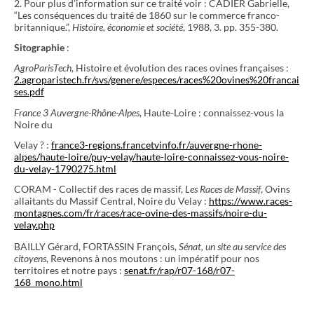
2. Pour plus d’information sur ce traité voir : CADIER Gabrielle,
“Les conséquences du traité de 1860 sur le commerce franco-
britannique.”,
Histoire, économie et société
, 1988, 3. pp. 355-380.
Sitographie
:
AgroParisTech
, Histoire et évolution des races ovines françaises :
2.agroparistech.fr/svs/genere/especes/races%20ovines%20francai
ses.pdf
France 3 Auvergne-Rhône-Alpes
, Haute-Loire : connaissez-vous la
Noire du
Velay ? :
france3-regions.francetvinfo.fr/auvergne-rhone-
alpes/haute-loire/puy-velay/haute-loire-connaissez-vous-noire-
du-velay-1790275.html
CORAM - Collectif des races de massif,
Les Races de Massif
, Ovins
allaitants du Massif Central, Noire du Velay :
https://www.races-
montagnes.com/fr/races/race-ovine-des-massifs/noire-du-
velay.php
BAILLY Gérard, FORTASSIN François,
Sénat, un site au service des
citoyens
, Revenons à nos moutons : un impératif pour nos
territoires et notre pays :
senat.fr/rap/r07-168/r07-
168_mono.html